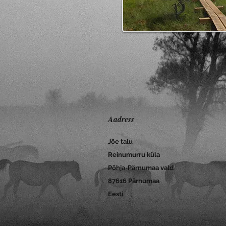
Aadress
Jõe talu
Reinumurru küla
Põhja-Pärnumaa vald
87616 Pärnumaa
Eesti