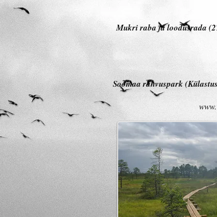
Mukri raba ja loodusrada (27
Soomaa rahvuspark (Külastusk
www.