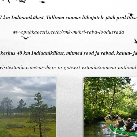
 km Indiaanikülast, Tallinna suunas liikujatele jääb praktilis
www.puhkaeestis.ee/et/rmk-mukri-raba-loodusrada
eskus 40 km Indiaanikülast, mitmed sood ja rabad, kanuu- j
visitestonia.com/en/where-to-go/west-estonia/soomaa-national