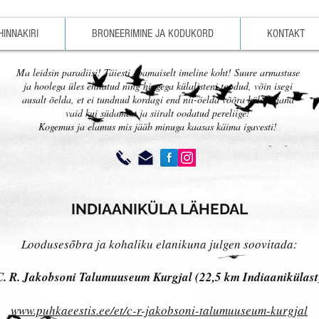
HINNAKIRI
BRONEERIMINE JA KODUKORD
KONTAKT
Ma leidsin paradiisi! Täiesti ebamaiselt imeline koht! Suure armastuse
ja hoolega üles ehitatud ning hingega külalisteni toodud, võin isegi
ausalt õelda, et ei tundnud kordagi end nii-öelda võõra külastajana
vaid kui südamest ja siiralt oodatud pereliige!
Kogemus ja elamus mis jääb minuga kaasas käima igavesti!
INDIAANIKÜLA LÄHEDAL
Loodusesõbra ja kohaliku elanikuna julgen soovitada:
C. R. Jakobsoni Talumuuseum Kurgjal (22,5 km Indiaanikülast
www.puhkaeestis.ee/et/c-r-jakobsoni-talumuuseum-kurgjal