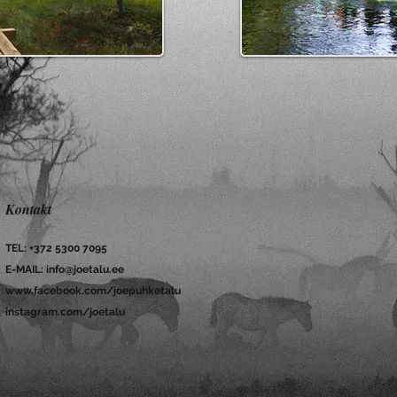
Kontakt
TEL: +372 5300 7095
E-MAIL:
info@joetalu.ee
www.facebook.com/joepuhketalu
instagram.com/joetalu