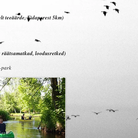
elt teeäärde, Eidaperest 5km)
a räätsamatkad, loodusretked)
-park