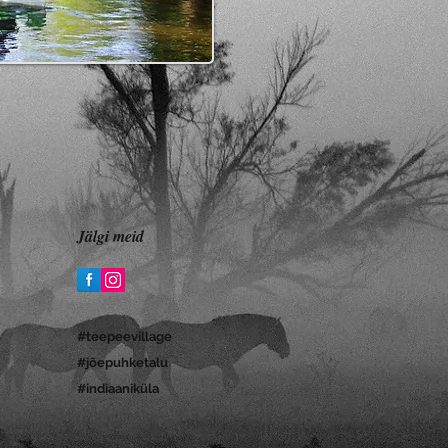
Jälgi meid
#teepeevillage
#jõepuhketalu
#indiaaniküla