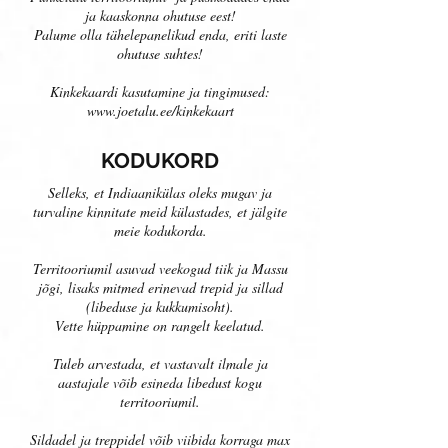
ja kaaskonna ohutuse eest!
Palume olla tähelepanelikud enda, eriti laste
ohutuse suhtes!
Kinkekaardi kasutamine ja tingimused:
www.joetalu.ee/kinkekaart
KODUKORD
Selleks, et Indiaanikülas oleks mugav ja
turvaline kinnitate meid külastades, et jälgite
meie kodukorda.
Territooriumil asuvad veekogud tiik ja Massu
jõgi, lisaks mitmed erinevad trepid ja sillad
(libeduse ja kukkumisoht).
Vette hüppamine on rangelt keelatud.
Tuleb arvestada, et vastavalt ilmale ja
aastajale võib esineda libedust kogu
territooriumil.
Sildadel ja treppidel võib viibida korraga max