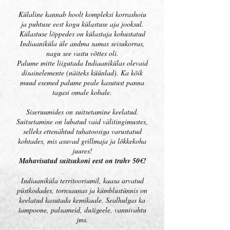
Külaline kannab hoolt kompleksi korrashoiu
ja puhtuse eest kogu külastuse aja jooksul.
Külastuse lõppedes on külastaja kohustatud
Indiaaniküla üle andma samas seisukorras,
nagu see vastu võttes oli.
Palume mitte liigutada Indiaanikülas olevaid
disainelemente (näiteks küünlad). Ka kõik
muud esemed palume peale kasutust panna
tagasi omale kohale.
Siseruumides on suitsetamine keelatud.
Suitsetamine on lubatud vaid välitingimustes,
selleks ettenähtud tuhatoosiga varustatud
kohtades, mis asuvad grillmaja ja lõkkekoha
juures!
Mahavisatud suitsukoni eest on trahv 50€!
Indiaaniküla territooriumil, kaasa arvatud
püstkodades, tornsaunas ja kümblustünnis on
keelatud kasutada kemikaale. Sealhulgas ka
šampoone, palsameid, dušigeele, vannivahtu
jms.