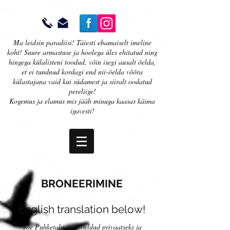
Ma leidsin paradiisi! Täiesti ebamaiselt imeline
koht! Suure armastuse ja hoolega üles ehitatud ning
hingega külalisteni toodud, võin isegi ausalt õelda,
et ei tundnud kordagi end nii-öelda võõra
külastajana vaid kui südamest ja siiralt oodatud
pereliige!
Kogemus ja elamus mis jääb minuga kaasas käima
igavesti!
BRONEERIMINE
English translation below!
Jõe Puhketalu on mõeldud privaatseks ja