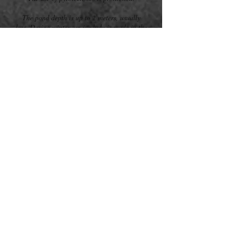
The pond depth is up to 2 meters, usually
less. During winter, an ice hole is made in the
pond. Entering the water or ice hole is at
your own risk.
Children are allowed near the water only
under adult supervision!
Other potential hazards in the Indian Village
include wood-burning stoves, candles,
campfires, and grills — all of which must be
used responsibly and with caution.
Draining the water from the hot tub is strictly
prohibited!
Do not remove any plugs or open any valves!
Guests are responsible for maintaining the
cleanliness and order of the complex
throughout their stay. At the end of your visit,
the area must be handed over in the same
condition as upon arrival. Please do not