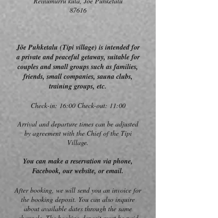
Reinumurru küla, Jõe Puhketalu
87616
Jõe Puhketalu (Tipi village) is intended for
a private and peaceful getaway, suitable for
couples and small groups such as families,
friends, small companies, sauna clubs,
training groups, etc.
Check-in: 16:00 Check-out: 11:00
Arrival and departure times can be adjusted
by agreement with the Chief of the Tipi
Village.
You can make a reservation via phone,
Facebook, our website, or email.
After booking, we will send you an invoice for
the booking deposit. You can also inquire
about available dates through the same
channels. The booking deposit must be paid