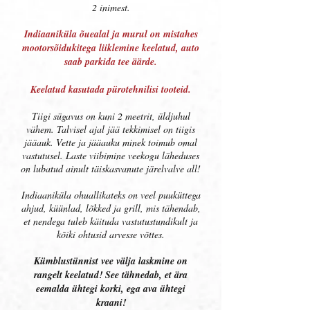
2 inimest.
Indiaaniküla õuealal ja murul on mistahes
mootorsõidukitega liiklemine keelatud, auto
saab parkida tee äärde.
Keelatud kasutada pürotehnilisi tooteid.
Tiigi sügavus on kuni 2 meetrit, üldjuhul
vähem. Talvisel ajal jää tekkimisel on tiigis
jääauk. Vette ja jääauku minek toimub omal
vastutusel. Laste viibimine veekogu läheduses
on lubatud ainult täiskasvanute järelvalve all!
Indiaaniküla ohuallikateks on veel puuküttega
ahjud, küünlad, lõkked ja grill, mis tähendab,
et nendega tuleb käituda vastutustundikult ja
kõiki ohtusid arvesse võttes.
Kümblustünnist vee välja laskmine on
rangelt keelatud! See tähnedab, et ära
eemalda ühtegi korki, ega ava ühtegi
kraani!