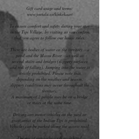
Gift card usage and terms:
www.joetalu.ee/kinkekaart
To ensure comfort and safety during your stay
in the Tipi Village, by visiting us you confirm
that you agree to follow our house rules.
There are bodies of water on the territory – a
pond and the Massu River – as well as
several stairs and bridges (slippery surfaces
and risk of falling). Jumping into the water is
strictly prohibited. Please note that
depending on the weather and season,
slippery conditions may occur throughout the
territory.
A maximum of 2 people may be on a bridge
or stairs at the same time.
Driving any motor vehicles on the yard or
grass areas of the Indian Tipi is prohibited.
Vehicles can be parked along the access road.
The use of pyrotechnics is prohibited.