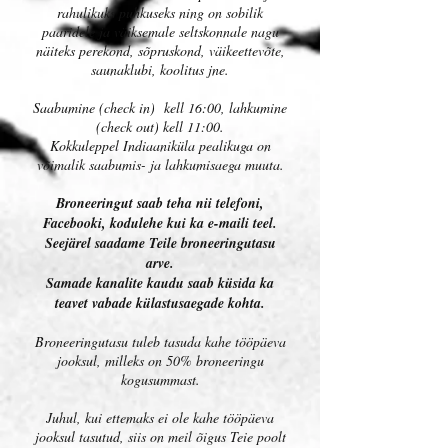
rahulikuks puhkuseks ning on sobilik
paaridele ja väiksemale seltskonnale nagu
näiteks perekond, sõpruskond, väikeettevõte,
saunaklubi, koolitus jne.
Saabumine (check in) kell 16:00, lahkumine
(check out) kell 11:00.
Kokkuleppel Indiaaniküla pealikuga on
võimalik saabumis- ja lahkumisaega muuta.
Broneeringut saab teha nii telefoni,
Facebooki, kodulehe kui ka e-maili teel.
Seejärel saadame Teile broneeringutasu
arve.
Samade kanalite kaudu saab küsida ka
teavet vabade külastusaegade kohta.
Broneeringutasu tuleb tasuda kahe tööpäeva
jooksul, milleks on 50% broneeringu
kogusummast.
Juhul, kui ettemaks ei ole kahe tööpäeva
jooksul tasutud, siis on meil õigus Teie poolt