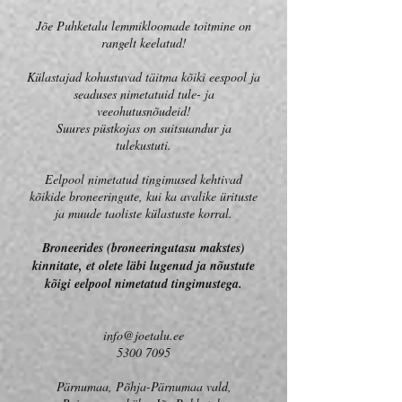
Jõe Puhketalu lemmikloomade toitmine on
rangelt keelatud!
Külastajad kohustuvad täitma kõiki eespool ja
seaduses nimetatuid tule- ja
veeohutusnõudeid!
Suures püstkojas on suitsuandur ja
tulekustuti.
Eelpool nimetatud tingimused kehtivad
kõikide broneeringute, kui ka avalike ürituste
ja muude taoliste külastuste korral.
Broneerides (broneeringutasu makstes)
kinnitate, et olete läbi lugenud ja nõustute
kõigi eelpool nimetatud tingimustega.
info@joetalu.ee
5300 7095
Pärnumaa, Põhja-Pärnumaa vald,