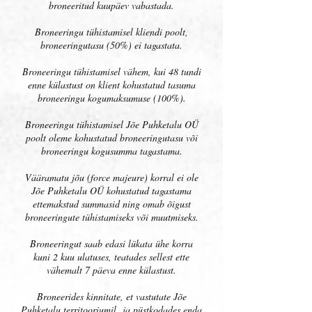
broneeritud kuupäev vabastada.
Broneeringu tühistamisel kliendi poolt,
broneeringutasu (50%) ei tagastata.
Broneeringu tühistamisel vähem, kui 48 tundi
enne külastust on klient kohustatud tasuma
broneeringu kogumaksumuse (100%).
Broneeringu tühistamisel Jõe Puhketalu OÜ
poolt oleme kohustatud broneeringutasu või
broneeringu kogusumma tagastama.
Vääramatu jõu (force majeure) korral ei ole
Jõe Puhketalu OÜ kohustatud tagastama
ettemakstud summasid ning omab õigust
broneeringute tühistamiseks või muutmiseks.
Broneeringut saab edasi lükata ühe korra
kuni 2 kuu ulatuses, teatades sellest ette
vähemalt 7 päeva enne külastust.
Broneerides kinnitate, et vastutate Jõe
Puhketalu territooriumil ja püstkodades enda