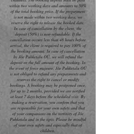
within two working days and amounts to 50%
of the total booking price. If the prepayment
is not made within two working days, we
reserve the right to release the booked date.
In case of cancellation by the client, the
deposit (50%) is non-refundable. If the
cancellation occurs less than 48 hours before
arrival, the client is required to pay 100% of
the booking amount. In case of cancellation
by Jõe Puhketalu OÜ, we will refund the
deposit or the full amount of the booking. In
the event of force majeure, Jõe Puhketalu OÜ
is not obliged to refund any prepayments and
reserves the right to cancel or modify
bookings. A booking may be postponed once,
for up to 2 months, provided we are notified
at least 7 days before the scheduled visit. By
making a reservation, you confirm that you
are responsible for your own safety and that
of your companions on the territory of Jõe
Puhketalu and in the tipis. Please be mindful
of your own safety and especially that of
children.