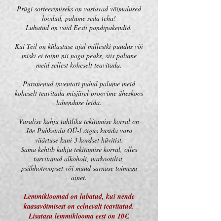
Prügi sorteerimiseks on vastavad võimalused
loodud, palume seda teha!
Lubatud on vaid Eesti pandipakendid.
Kui Teil on külastuse ajal millestki puudus või
miski ei toimi nii nagu peaks, siis palume
meid sellest koheselt teavitada.
Purunenud inventari puhul palume meid
koheselt teavitada misjärel proovime üheskoos
lahenduse leida.
Varalise kahju tahtliku tekitamise korral on
Jõe Puhketalu OÜ-l õigus küsida vara
väärtuse kuni 3 kordset hüvitist.
Sama kehtib kahju tekitamise korral, olles
tarvitanud alkoholi, narkootilist,
psühhotroopset või muud sarnase toimega
ainet.
Lemmikloomad on lubatud, kui nende
kaasavõtmisest on eelnevalt teavitatud.
Lisatasu lemmiklooma eest on 10€.