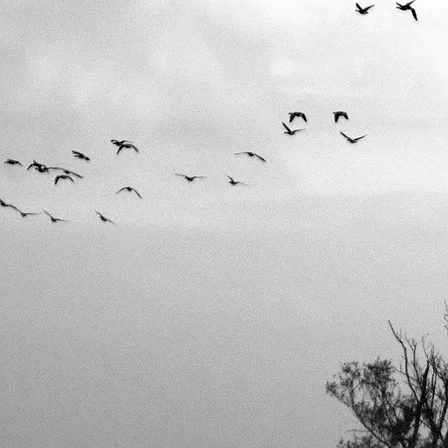
Talvine seiklus
Kümblustünn ja katusealune