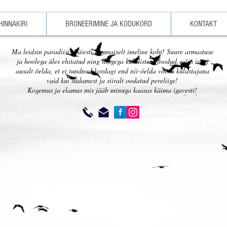
HINNAKIRI
BRONEERIMINE JA KODUKORD
KONTAKT
Ma leidsin paradiisi! Täiesti ebamaiselt imeline koht! Suure armastuse
ja hoolega üles ehitatud ning hingega külalisteni toodud, võin isegi
ausalt õelda, et ei tundnud kordagi end nii-öelda võõra külastajana
vaid kui südamest ja siiralt oodatud pereliige!
Kogemus ja elamus mis jääb minuga kaasas käima igavesti!
Tipi
Lõkkepla