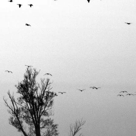
saun
a