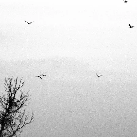
Majutus
Püstkoja
Grillmaja
Grillmaj